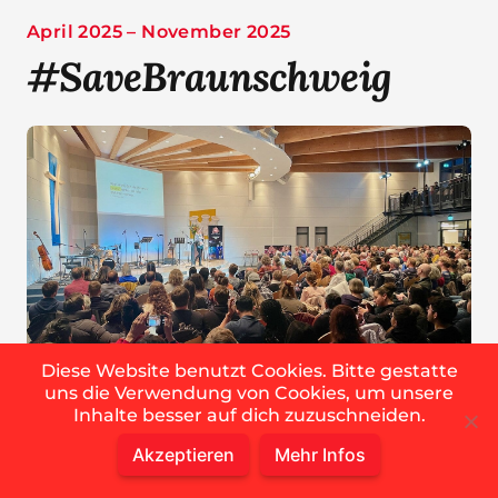
April 2025 – November 2025
#SaveBraunschweig
Diese Website benutzt Cookies. Bitte gestatte
uns die Verwendung von Cookies, um unsere
Inhalte besser auf dich zuzuschneiden.
Möchtest du in deinem evangelistischen
Akzeptieren
Mehr Infos
Lebensstil neu motiviert und trainiert werden?
Dann komm an die monatlichen