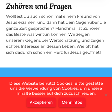
Zuhören und Fragen
Wolltest du auch schon mal einem Freund von
Jesus erzählen, und dann hat dein Gegenüber die
ganze Zeit gesprochen? Manchmal ist Zuhören
das Beste was wir tun können. Wir zeigen
unserem Gegenüber Wertschätzung und zeigen
echtes Interesse an dessen Leben. Wie oft hat
sich dadurch schon ein Herz für Jesus geöffnet!
Lerne deinen Freunden
Diese Website benutzt Cookies. Bitte gestatte
uns die Verwendung von Cookies, um unsere
von Jesus zu erzählen!
Inhalte besser auf dich zuzuschneiden.
Akzeptieren
Mehr Infos
Wir haben mehrere Schulungsangebote für dich.